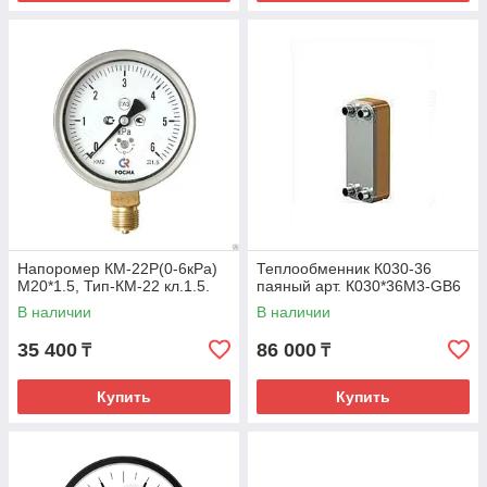
Напоромер КМ-22Р(0-6кРа)
Теплообменник К030-36
М20*1.5, Тип-КМ-22 кл.1.5.
паяный арт. К030*36М3-GB6
В наличии
В наличии
35 400
86 000
₸
₸
Купить
Купить