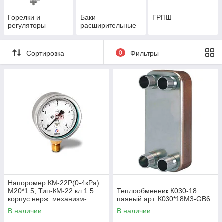
Горелки и
Баки
ГРПШ
регуляторы
расширительные
Сортировка
0
Фильтры
Напоромер КМ-22Р(0-4кРа)
М20*1.5, Тип-КМ-22 кл.1.5.
Теплообменник К030-18
корпус нерж. механизм-
паяный арт. К030*18М3-GB6
мд.сплав, чувствит.элемент
В наличии
В наличии