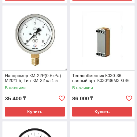
Напоромер КМ-22Р(0-6кРа)
Теплообменник К030-36
М20*1.5, Тип-КМ-22 кл.1.5.
паяный арт. К030*36М3-GB6
В наличии
В наличии
35 400
86 000
₸
₸
Купить
Купить