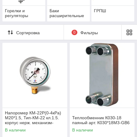
Горелки и
Баки
ГРПШ
регуляторы
расширительные
Сортировка
0
Фильтры
Напоромер КМ-22Р(0-4кРа)
М20*1.5, Тип-КМ-22 кл.1.5.
Теплообменник К030-18
корпус нерж. механизм-
паяный арт. К030*18М3-GB6
мд.сплав, чувствит.элемент
В наличии
В наличии