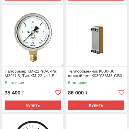
Напоромер КМ-22Р(0-6кРа)
Теплообменник К030-36
М20*1.5, Тип-КМ-22 кл.1.5.
паяный арт. К030*36М3-GB6
В наличии
В наличии
35 400
86 000
₸
₸
Купить
Купить