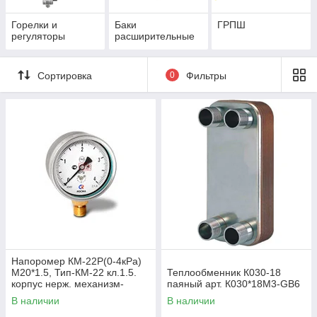
Горелки и
Баки
ГРПШ
регуляторы
расширительные
Сортировка
0
Фильтры
Напоромер КМ-22Р(0-4кРа)
М20*1.5, Тип-КМ-22 кл.1.5.
Теплообменник К030-18
корпус нерж. механизм-
паяный арт. К030*18М3-GB6
мд.сплав, чувствит.элемент
В наличии
В наличии