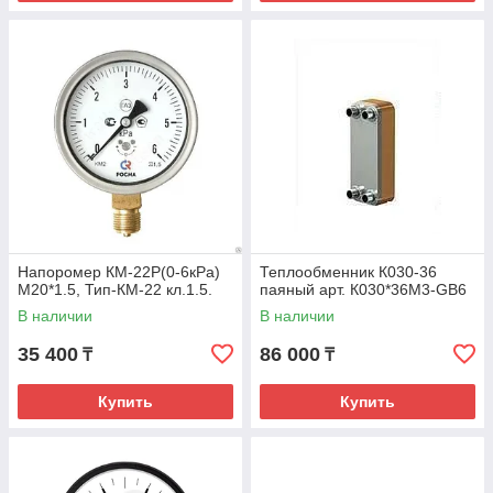
Напоромер КМ-22Р(0-6кРа)
Теплообменник К030-36
М20*1.5, Тип-КМ-22 кл.1.5.
паяный арт. К030*36М3-GB6
В наличии
В наличии
35 400
86 000
₸
₸
Купить
Купить