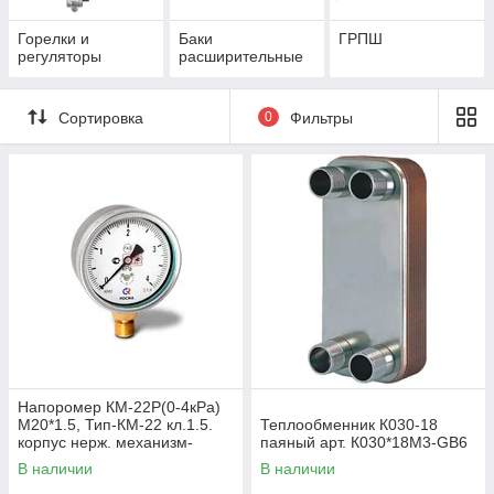
Горелки и
Баки
ГРПШ
регуляторы
расширительные
Сортировка
0
Фильтры
Напоромер КМ-22Р(0-4кРа)
М20*1.5, Тип-КМ-22 кл.1.5.
Теплообменник К030-18
корпус нерж. механизм-
паяный арт. К030*18М3-GB6
мд.сплав, чувствит.элемент
В наличии
В наличии