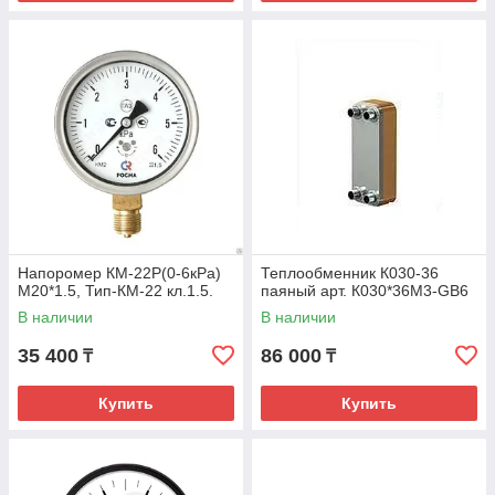
Напоромер КМ-22Р(0-6кРа)
Теплообменник К030-36
М20*1.5, Тип-КМ-22 кл.1.5.
паяный арт. К030*36М3-GB6
В наличии
В наличии
35 400
86 000
₸
₸
Купить
Купить