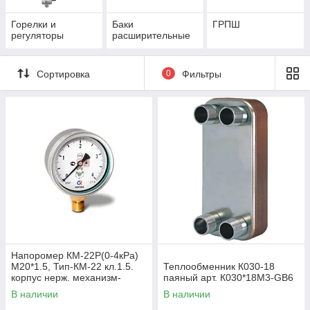
Горелки и
Баки
ГРПШ
регуляторы
расширительные
Сортировка
0
Фильтры
Напоромер КМ-22Р(0-4кРа)
М20*1.5, Тип-КМ-22 кл.1.5.
Теплообменник К030-18
корпус нерж. механизм-
паяный арт. К030*18М3-GB6
мд.сплав, чувствит.элемент
В наличии
В наличии