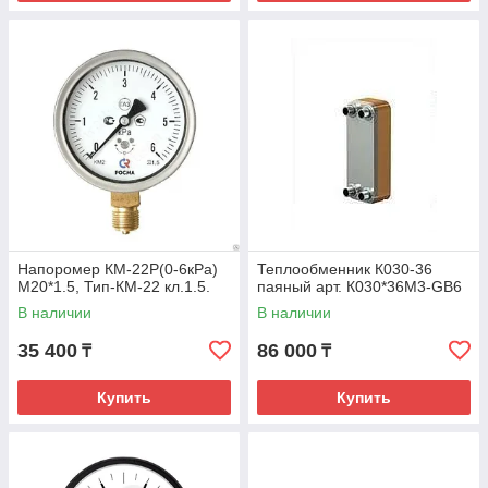
Напоромер КМ-22Р(0-6кРа)
Теплообменник К030-36
М20*1.5, Тип-КМ-22 кл.1.5.
паяный арт. К030*36М3-GB6
В наличии
В наличии
35 400
86 000
₸
₸
Купить
Купить