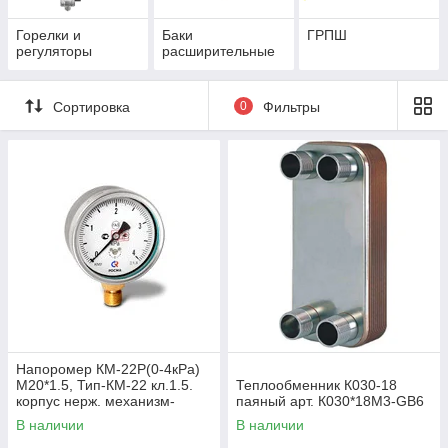
Горелки и
Баки
ГРПШ
регуляторы
расширительные
Сортировка
0
Фильтры
Напоромер КМ-22Р(0-4кРа)
М20*1.5, Тип-КМ-22 кл.1.5.
Теплообменник К030-18
корпус нерж. механизм-
паяный арт. К030*18М3-GB6
мд.сплав, чувствит.элемент
В наличии
В наличии