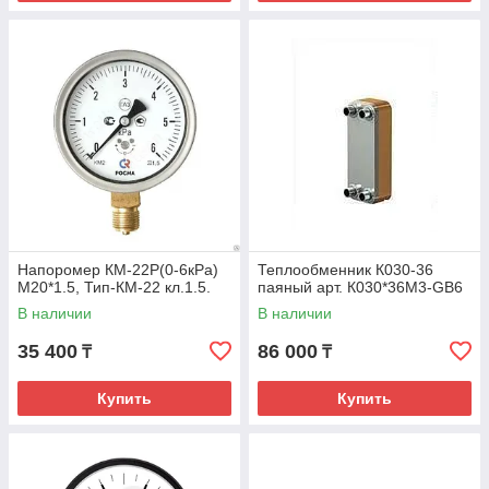
Напоромер КМ-22Р(0-6кРа)
Теплообменник К030-36
М20*1.5, Тип-КМ-22 кл.1.5.
паяный арт. К030*36М3-GB6
В наличии
В наличии
35 400
86 000
₸
₸
Купить
Купить