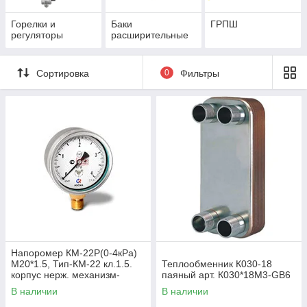
Горелки и
Баки
ГРПШ
регуляторы
расширительные
Сортировка
0
Фильтры
Напоромер КМ-22Р(0-4кРа)
М20*1.5, Тип-КМ-22 кл.1.5.
Теплообменник К030-18
корпус нерж. механизм-
паяный арт. К030*18М3-GB6
мд.сплав, чувствит.элемент
В наличии
В наличии