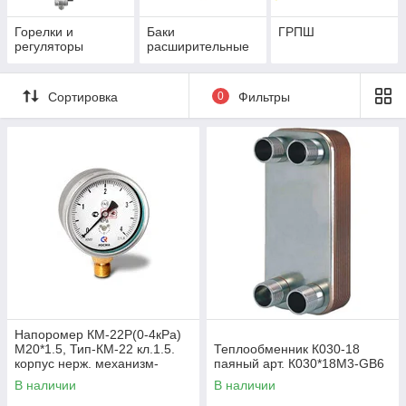
Горелки и
Баки
ГРПШ
регуляторы
расширительные
Сортировка
0
Фильтры
Напоромер КМ-22Р(0-4кРа)
М20*1.5, Тип-КМ-22 кл.1.5.
Теплообменник К030-18
корпус нерж. механизм-
паяный арт. К030*18М3-GB6
мд.сплав, чувствит.элемент
В наличии
В наличии