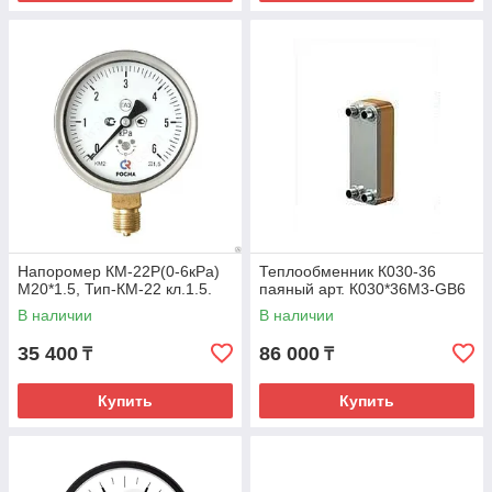
Напоромер КМ-22Р(0-6кРа)
Теплообменник К030-36
М20*1.5, Тип-КМ-22 кл.1.5.
паяный арт. К030*36М3-GB6
В наличии
В наличии
35 400
86 000
₸
₸
Купить
Купить