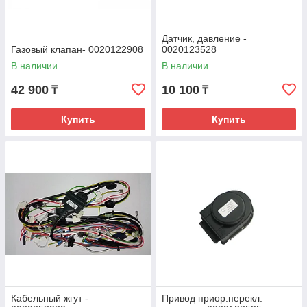
Датчик, давление -
Газовый клапан- 0020122908
0020123528
В наличии
В наличии
42 900
10 100
₸
₸
Купить
Купить
Кабельный жгут -
Привод приор.перекл.