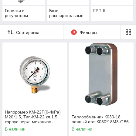
Горелки и
Баки
ГРПШ
регуляторы
расширительные
Сортировка
0
Фильтры
Напоромер КМ-22Р(0-4кРа)
М20*1.5, Тип-КМ-22 кл.1.5.
Теплообменник К030-18
корпус нерж. механизм-
паяный арт. К030*18М3-GB6
мд.сплав, чувствит.элемент
В наличии
В наличии