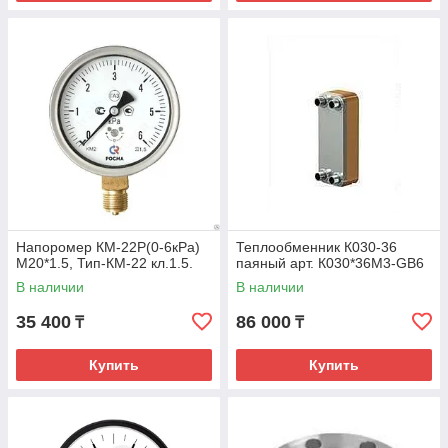
Напоромер КМ-22Р(0-6кРа)
Теплообменник К030-36
М20*1.5, Тип-КМ-22 кл.1.5.
паяный арт. К030*36М3-GB6
В наличии
В наличии
35 400
86 000
₸
₸
Купить
Купить