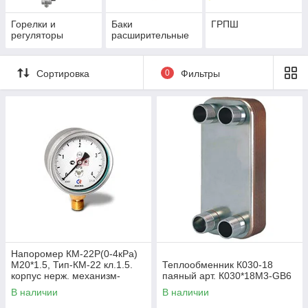
Горелки и
Баки
ГРПШ
регуляторы
расширительные
Сортировка
0
Фильтры
Напоромер КМ-22Р(0-4кРа)
М20*1.5, Тип-КМ-22 кл.1.5.
Теплообменник К030-18
корпус нерж. механизм-
паяный арт. К030*18М3-GB6
мд.сплав, чувствит.элемент
В наличии
В наличии