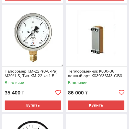
Напоромер КМ-22Р(0-6кРа)
Теплообменник К030-36
М20*1.5, Тип-КМ-22 кл.1.5.
паяный арт. К030*36М3-GB6
В наличии
В наличии
35 400
86 000
₸
₸
Купить
Купить