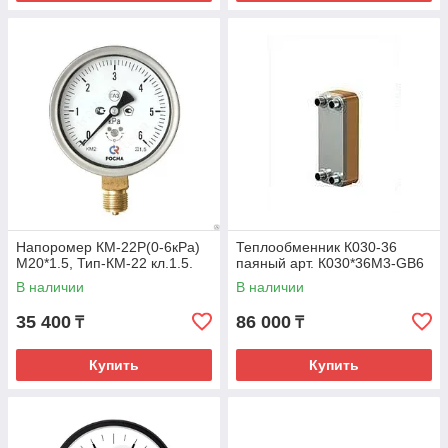
Напоромер КМ-22Р(0-6кРа)
Теплообменник К030-36
М20*1.5, Тип-КМ-22 кл.1.5.
паяный арт. К030*36М3-GB6
В наличии
В наличии
35 400
86 000
₸
₸
Купить
Купить