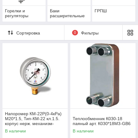
Горелки и
Баки
ГРПШ
регуляторы
расширительные
Сортировка
0
Фильтры
Напоромер КМ-22Р(0-4кРа)
М20*1.5, Тип-КМ-22 кл.1.5.
Теплообменник К030-18
корпус нерж. механизм-
паяный арт. К030*18М3-GB6
мд.сплав, чувствит.элемент
В наличии
В наличии