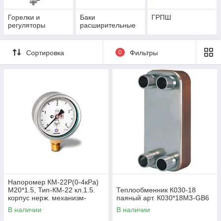
Горелки и
Баки
ГРПШ
регуляторы
расширительные
Сортировка
0
Фильтры
Напоромер КМ-22Р(0-4кРа)
М20*1.5, Тип-КМ-22 кл.1.5.
Теплообменник К030-18
корпус нерж. механизм-
паяный арт. К030*18М3-GB6
мд.сплав, чувствит.элемент
В наличии
В наличии