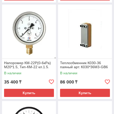
Напоромер КМ-22Р(0-6кРа)
Теплообменник К030-36
М20*1.5, Тип-КМ-22 кл.1.5.
паяный арт. К030*36М3-GB6
В наличии
В наличии
35 400
86 000
₸
₸
Купить
Купить