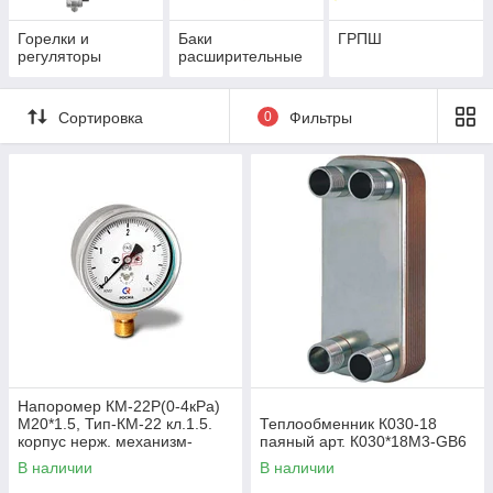
Горелки и
Баки
ГРПШ
регуляторы
расширительные
Сортировка
0
Фильтры
Напоромер КМ-22Р(0-4кРа)
М20*1.5, Тип-КМ-22 кл.1.5.
Теплообменник К030-18
корпус нерж. механизм-
паяный арт. К030*18М3-GB6
мд.сплав, чувствит.элемент
В наличии
В наличии