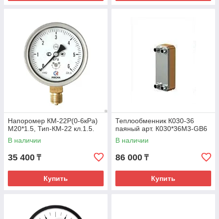
Напоромер КМ-22Р(0-6кРа)
Теплообменник К030-36
М20*1.5, Тип-КМ-22 кл.1.5.
паяный арт. К030*36М3-GB6
В наличии
В наличии
35 400
86 000
₸
₸
Купить
Купить