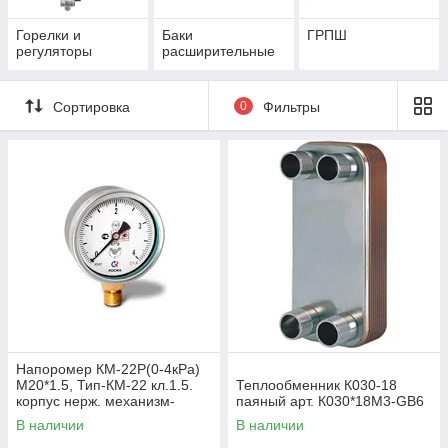
Горелки и
Баки
ГРПШ
регуляторы
расширительные
Сортировка
0
Фильтры
Напоромер КМ-22Р(0-4кРа)
М20*1.5, Тип-КМ-22 кл.1.5.
Теплообменник К030-18
корпус нерж. механизм-
паяный арт. К030*18М3-GB6
мд.сплав, чувствит.элемент
В наличии
В наличии