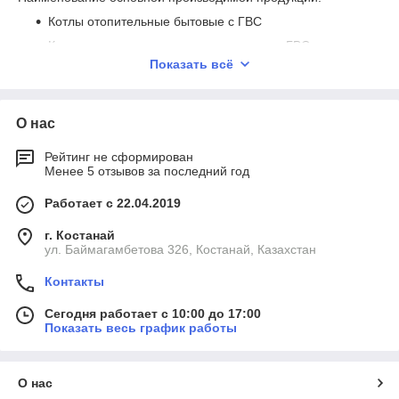
Котлы отопительные бытовые с ГВС
Котлы промышленные для отопления и ГВС
Показать всё
Блочно - модульные котельные
Теплообменники
О нас
Продукция «Буран Бойлер» поставляется на отечественный
рынок и рынок стран ЕАЭС для применения в жилых,
Рейтинг не сформирован
коммерческих, муниципальных, промышленных зданиях и
Менее 5 отзывов за последний год
сооружениях образовательного, культурного,
административного и производственного назначения.
Работает с 22.04.2019
Компания «Буран Бойлер» внесена в Реестр отечественных
товаропроизводителей, утвержденных решением Правления
г. Костанай
АО «Фонд Национального благосостояния Самрук-Казына».
ул. Баймагамбетова 326, Костанай, Казахстан
Выпускаемые нами котлы, котельное оборудование,
теплообменники и БМК предназначены для объектов
Контакты
различной степени сложности и сфер деятельности.
Сегодня работает с 10:00 до 17:00
Показать весь график работы
О нас