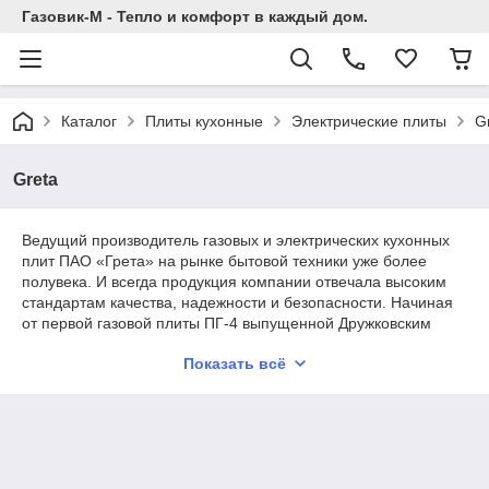
Газовик-М - Тепло и комфорт в каждый дом.
Каталог
Плиты кухонные
Электрические плиты
G
Greta
Ведущий производитель газовых и электрических кухонных
плит ПАО «Грета» на рынке бытовой техники уже более
полувека. И всегда продукция компании отвечала высоким
стандартам качества, надежности и безопасности. Начиная
от первой газовой плиты ПГ-4 выпущенной Дружковским
заводом газовой аппаратуры в далеком 1959 году и поныне
Показать всё
девиз компании – работать, опережая время. В быстро
меняющемся мире залогом конкурентоспособности на
рынке может быть только высочайшее качество продукции, а
его невозможно достичь на устаревшем оборудовании
Оперативно реагируя на вызов времени, завод стал
стремительно реконструироваться, обновляя оборудование