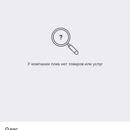
и технологию. Руководством был выбран самый правильный
вариант развития производства – внедрение передовых, а
часто и уникальных технологий.
У компании пока нет товаров или услуг
О нас