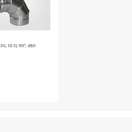
0, t0.5) 90º, d80