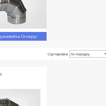
ржавейка Огнерус
0