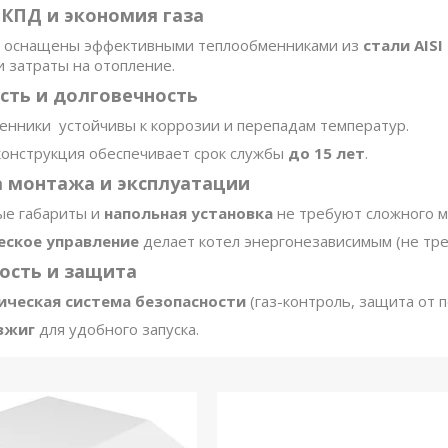
 КПД и экономия газа
оснащены эффективными теплообменниками из
стали AISI
и затраты на отопление.
сть и долговечность
енники устойчивы к коррозии и перепадам температур.
конструкция обеспечивает срок службы
до 15 лет
.
а монтажа и эксплуатации
ые габариты и
напольная установка
не требуют сложного м
еское управление
делает котел энергонезависимым (не тре
ность и защита
ческая система безопасности
(газ-контроль, защита от п
зжиг
для удобного запуска.