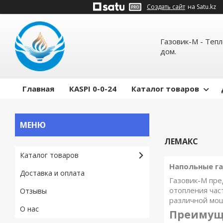
Создать сайт
на Satu.kz
Газовик-М - Теп
дом.
Главная
КASPI 0-0-24
Каталог товаров
ЛЕМАКС
Каталог товаров
Напольные г
Доставка и оплата
Газовик-М пр
отопления час
Отзывы
различной мощ
О нас
Преимуще