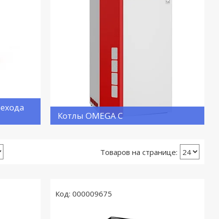
рехода
Котлы OMEGA C
000009675