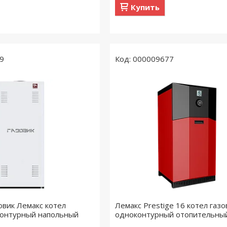
Купить
9
000009677
овик Лемакс котел
Лемакс Prestige 16 котел газ
контурный напольный
одноконтурный отопительны