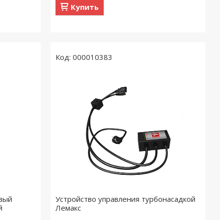
Купить
000010383
овый
Устройство управления турбонасадкой
й
Лемакс