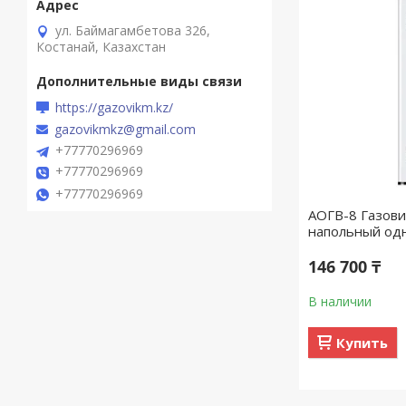
ул. Баймагамбетова 326,
Костанай, Казахстан
https://gazovikm.kz/
gazovikmkz@gmail.com
+77770296969
+77770296969
+77770296969
АОГВ-8 Газови
напольный од
146 700 ₸
В наличии
Купить