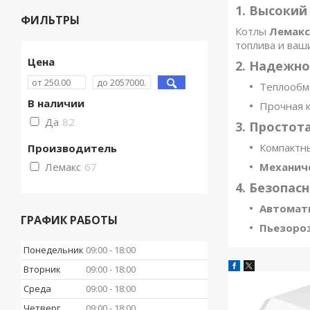
1. Высокий
ФИЛЬТРЫ
Котлы
Лемакс
топлива и ваш
Цена
2. Надежно
Теплообм
В наличии
Прочная 
Да
82
3. Простот
Компактн
Производитель
Лемакс
67
Механич
4. Безопас
Автомати
ГРАФИК РАБОТЫ
Пьезоро
Понедельник
09:00
18:00
Вторник
09:00
18:00
Среда
09:00
18:00
Четверг
09:00
18:00