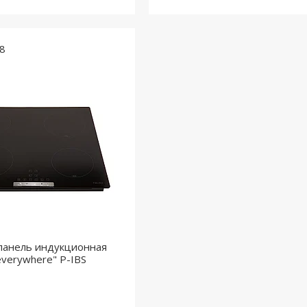
8
панель индукционная
everywhere" P-IBS