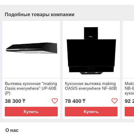
Подобные товары компании
Вытяжка кухонная "making
Кухонная вытяжка making
Maki
Oasis everywhere" UP-60B
OASIS everywhere NF-60B
NB-6
(P)
кухо
38 300
78 400
92 
₸
₸
Купить
Купить
О нас