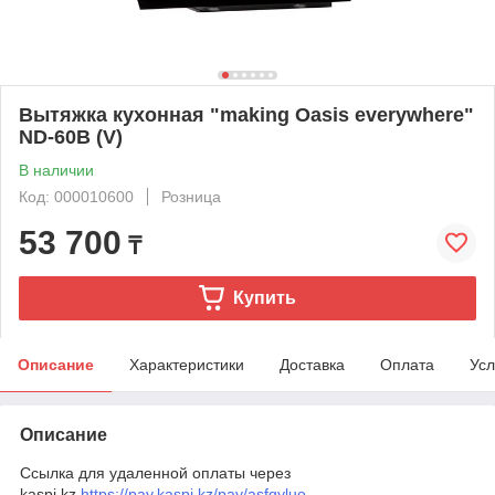
Вытяжка кухонная "making Oasis everywhere"
ND-60B (V)
В наличии
Код: 000010600
Розница
53 700
₸
Купить
Описание
Характеристики
Доставка
Оплата
Усл
Описание
Ссылка для удаленной оплаты через
kaspi.kz
https://pay.kaspi.kz/pay/asfgyluo