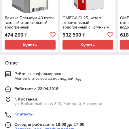
Лемакс Премиум 40 котел
OMEGA CI 25, котел
OMEG
газовый отопительный
отопительный
ото
водогрейный
водогрейный с чугунным
водо
теплообменником
теп
474 200
532 500
618
₸
₸
Купить
Купить
О нас
Рейтинг не сформирован
Менее 5 отзывов за последний год
Работает с 22.04.2019
г. Костанай
ул. Баймагамбетова 326, Костанай, Казахстан
Контакты
Сегодня работает с 10:00 до 17:00