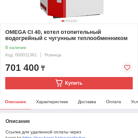
OMEGA CI 40, котел отопительный
водогрейный с чугунным теплообменником
В наличии
Код: 000011361
Розница
701 400
₸
Купить
Описание
Характеристики
Доставка
Оплата
Усл
Описание
Ссылка для удаленной оплаты через
kaspi.kz
https://pay.kaspi.kz/pay/asfgyluo