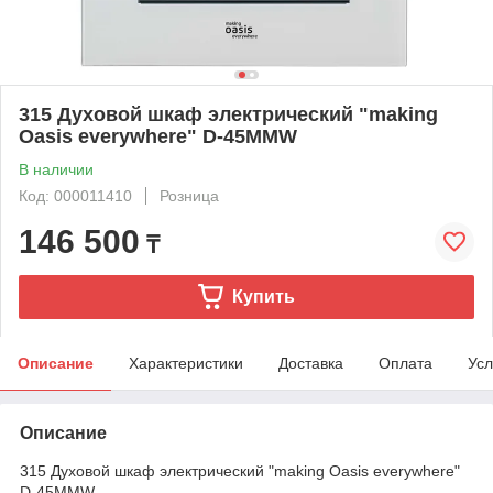
315 Духовой шкаф электрический "making
Oasis everywhere" D-45MMW
В наличии
Код: 000011410
Розница
146 500
₸
Купить
Описание
Характеристики
Доставка
Оплата
Усл
Описание
315 Духовой шкаф электрический "making Oasis everywhere"
D-45MMW