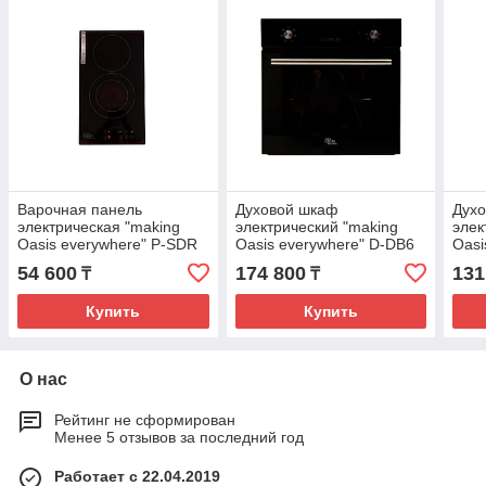
Варочная панель
Духовой шкаф
Дух
электрическая "making
электрический "making
элек
Oasis everywhere" P-SDR
Oasis everywhere" D-DB6
Oasi
45M
54 600
174 800
131
₸
₸
Купить
Купить
О нас
Рейтинг не сформирован
Менее 5 отзывов за последний год
Работает с 22.04.2019