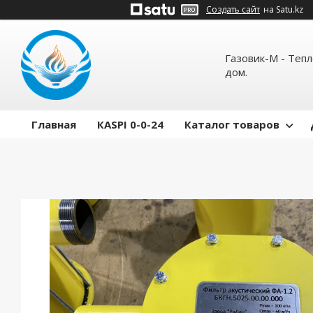
Создать сайт
на Satu.kz
Газовик-М - Теп
дом.
Главная
КASPI 0-0-24
Каталог товаров