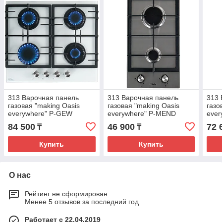
313 Варочная панель
313 Варочная панель
313 
газовая "making Oasis
газовая "making Oasis
газо
everywhere" P-GEW
everywhere" P-MEND
eve
84 500
46 900
72 
₸
₸
Купить
Купить
О нас
Рейтинг не сформирован
Менее 5 отзывов за последний год
Работает с 22.04.2019