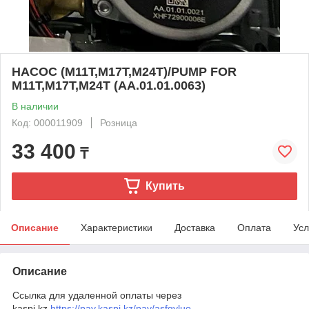
НАСОС (M11T,M17T,M24T)/PUMP FOR
M11T,M17T,M24T (AA.01.01.0063)
В наличии
Код: 000011909
Розница
33 400
₸
Купить
Описание
Характеристики
Доставка
Оплата
Усл
Описание
Ссылка для удаленной оплаты через
kaspi.kz
https://pay.kaspi.kz/pay/asfgyluo