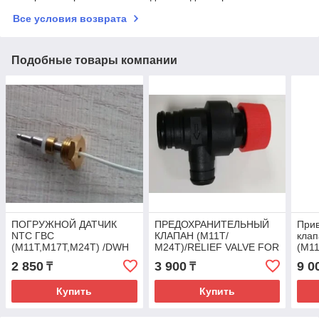
Все условия возврата
Подобные товары компании
ПОГРУЖНОЙ ДАТЧИК
ПРЕДОХРАНИТЕЛЬНЫЙ
Прив
NTC ГВС
КЛАПАН (М11Т/
кла
(M11T,M17T,M24T) /DWH
М24Т)/RELIEF VALVE FOR
(M1
NTC FOR
M11T,M17T
/EL
2 850
3 900
9 0
₸
₸
M11T,M17T,M24T
(AD.03.01.0002)
VAL
(AA.03.01.0008)
(AA.
Купить
Купить