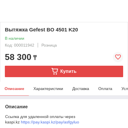
Вытяжка Gefest ВО 4501 K20
В наличии
Код: 000011942
Розница
58 300
₸
Купить
Описание
Характеристики
Доставка
Оплата
Усл
Описание
Ссылка для удаленной оплаты через
kaspi.kz
https://pay.kaspi.kz/pay/asfgyluo