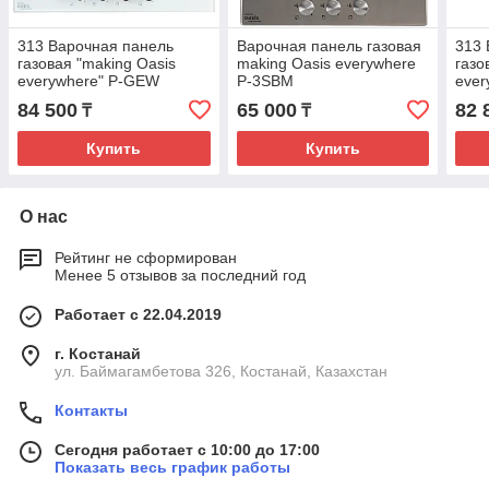
313 Варочная панель
Варочная панель газовая
313 
газовая "making Oasis
making Oasis everywhere
газо
everywhere" P-GEW
P-3SBM
ever
84 500
65 000
82 
₸
₸
Купить
Купить
О нас
Рейтинг не сформирован
Менее 5 отзывов за последний год
Работает с 22.04.2019
г. Костанай
ул. Баймагамбетова 326, Костанай, Казахстан
Контакты
Сегодня работает с 10:00 до 17:00
Показать весь график работы