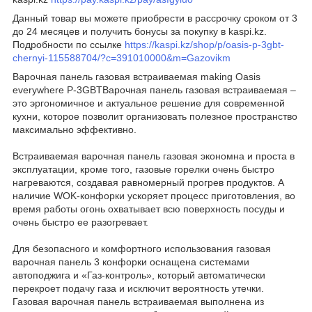
Данный товар вы можете приобрести в рассрочку сроком от 3
до 24 месяцев и получить бонусы за покупку в kaspi.kz.
Подробности по ссылке
https://kaspi.kz/shop/p/oasis-p-3gbt-
chernyi-115588704/?c=391010000&m=Gazovikm
Варочная панель газовая встраиваемая making Oasis
everywhere P-3GBTВарочная панель газовая встраиваемая –
это эргономичное и актуальное решение для современной
кухни, которое позволит организовать полезное пространство
максимально эффективно.
Встраиваемая варочная панель газовая экономна и проста в
эксплуатации, кроме того, газовые горелки очень быстро
нагреваются, создавая равномерный прогрев продуктов. А
наличие WOK-конфорки ускоряет процесс приготовления, во
время работы огонь охватывает всю поверхность посуды и
очень быстро ее разогревает.
Для безопасного и комфортного использования газовая
варочная панель 3 конфорки оснащена системами
автоподжига и «Газ-контроль», который автоматически
перекроет подачу газа и исключит вероятность утечки.
Газовая варочная панель встраиваемая выполнена из