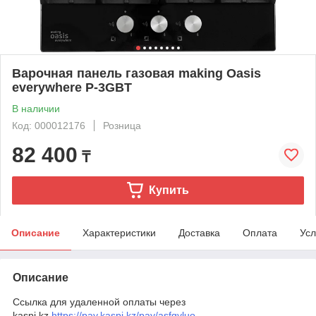
Варочная панель газовая making Oasis
everywhere P-3GBT
В наличии
Код: 000012176
Розница
82 400
₸
Купить
Описание
Характеристики
Доставка
Оплата
Усл
Описание
Ссылка для удаленной оплаты через
kaspi.kz
https://pay.kaspi.kz/pay/asfgyluo