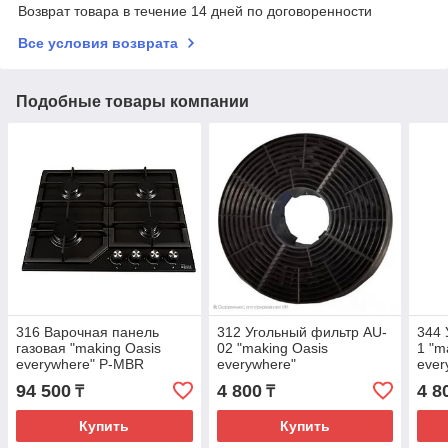
Возврат товара в течение 14 дней по договоренности
Все условия возврата
Подобные товары компании
316 Варочная панель
312 Угольный фильтр AU-
344 
газовая "making Oasis
02 "making Oasis
1 "m
everywhere" P-MBR
everywhere"
ever
94 500
4 800
4 8
₸
₸
Купить
Купить