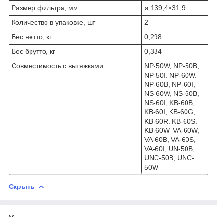
Размер фильтра, мм
ø 139,4×31,9
Количество в упаковке, шт
2
Вес нетто, кг
0,298
Вес брутто, кг
0,334
Совместимость с вытяжками
NP-50W, NP-50B,
NP-50I, NP-60W,
NP-60B, NP-60I,
NS-60W, NS-60B,
NS-60I, KB-60B,
KB-60I, KB-60G,
KB-60R, KB-60S,
KB-60W, VA-60W,
VA-60B, VA-60S,
VA-60I, UN-50B,
UNC-50B, UNC-
50W
Скрыть