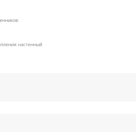
енников:
епления: настенный