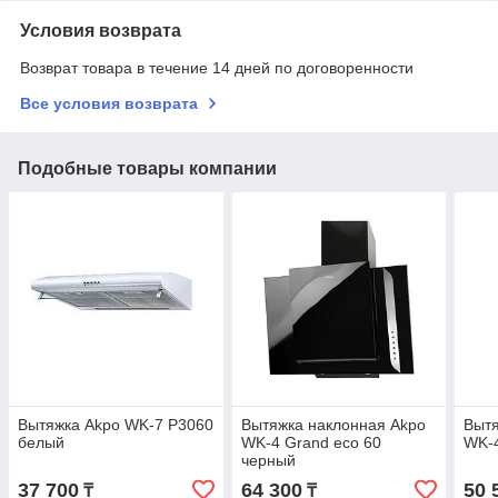
Условия возврата
Возврат товара в течение 14 дней по договоренности
Все условия возврата
Подобные товары компании
Вытяжка Akpo WK-7 Р3060
Вытяжка наклонная Akpo
Вытя
белый
WK-4 Grand eco 60
WK-4
черный
37 700
64 300
50 
₸
₸