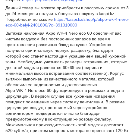
Данный товар вы можете приобрести в рассрочку сроком от 3
до 24 месяцев и получить бонусы за покупку в kaspi.kz.
Подробности по ссылке
https://kaspi.kz/shop/p/akpo-wk-4-nero-
eco-60-belyi-2401806/?c=391010000
Вытяжка наклонная Akpo WK-4 Nero eco 60 обеспечит вас
чистым воздухом без посторонних запахов во время
приготовления различных блюд на кухне. Устройство
получило оригинальную черную расцветку, благодаря
которой оно станет настоящим украшением вашей кухонной
зоны. Необходимо учитывать размеры встраивания, которые
для этой модели равняются 60x69 см (ширина и
минимальная высота встраивания соответственно). Корпус
вытяжки выполнен из качественного металла, который
обеспечил ее надежностью и долговечностью.
Akpo WK-4 Nero eco 60 функционирует в режимах отвода и
циркуляции. В первом случае все кухонные испарения
покидают помещение через систему вентиляции. В режиме
циркуляции воздух, прогоняемый через устройство
вентилятором, подвергается очистке благодаря
предусмотренному в конструкции жировому фильтру.
Максимальная производительность этой модели достигает
520 куб.м/ч, при этом мощность мотора не превышает 120 Вт.