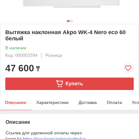
Вытяжка наклонная Akpo WK-4 Nero eco 60
белый
В наличии
Код: 000003394
Розница
47 600
₸
Купить
Описание
Характеристики
Доставка
Оплата
Усл
Описание
Ссылка для удаленной оплаты через
kaspi.kz
https://pay.kaspi.kz/pay/asfgyluo