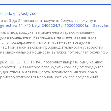
.kaspi.kz/pay/asfgyluo
 от 3 до 24 месяцев и получить бонусы за покупку в
/p/gefest-vo-11-k45-belyi-2400224/?c=750000000&m=Gazovikm
как отвод воздуха, загрязненного гарью, жировыми
уха в помещении. Размещаясь на стене, эта вытяжка,
ся о поддержании чистоты и свежести воздуха в
 час. При такой высокой производительности устройство
 на максимальной мощности вытяжка потребляет около 135
рью, GEFEST ВО 11 К45 позволяет выбрать одну из двух
коростей 3) и быстрее освободить комнату от продуктов
 удобством, а для комфорта использования прибора в
тройство отличается малошумностью: его предельный