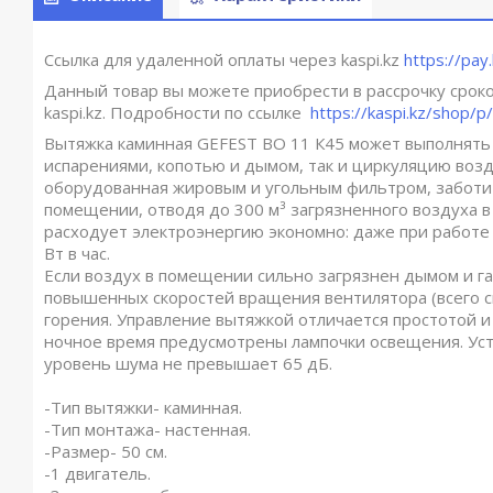
Ссылка для удаленной оплаты через kaspi.kz
https://pay
Данный товар вы можете приобрести в рассрочку сроком
kaspi.kz. Подробности по ссылке
https://kaspi.kz/shop
Вытяжка каминная GEFEST ВО 11 К45 может выполнять 
испарениями, копотью и дымом, так и циркуляцию возд
оборудованная жировым и угольным фильтром, заботит
помещении, отводя до 300 м³ загрязненного воздуха в
расходует электроэнергию экономно: даже при работе
Вт в час.
Если воздух в помещении сильно загрязнен дымом и га
повышенных скоростей вращения вентилятора (всего с
горения. Управление вытяжкой отличается простотой и
ночное время предусмотрены лампочки освещения. Ус
уровень шума не превышает 65 дБ.
-Тип вытяжки- каминная.
-Тип монтажа- настенная.
-Размер- 50 см.
-1 двигатель.