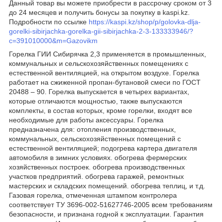
Данный товар вы можете приобрести в рассрочку сроком от 3
до 24 месяцев и получить бонусы за покупку в kaspi.kz.
Подробности по ссылке
https://kaspi.kz/shop/p/golovka-dlja-
gorelki-sibirjachka-gorelka-gii-sibirjachka-2-3-133333946/?
c=391010000&m=Gazovikm
Горелка ГИИ Сибирячка 2,3 применяется в промышленных,
коммунальных и сельскохозяйственных помещениях с
естественной вентиляцией, на открытом воздухе. Горелка
работает на сжиженной пропан-бутановой смеси по ГОСТ
20488 – 90. Горелка выпускается в четырех вариантах,
которые отличаются мощностью, также выпускаются
комплекты, в состав которых, кроме горелки, входят все
необходимые для работы аксессуары. Горелка
предназначена для: отопления производственных,
коммунальных, сельскохозяйственных помещений с
естественной вентиляцией; подогрева картера двигателя
автомобиля в зимних условиях. обогрева фермерских
хозяйственных построек. обогрева производственных
участков предприятий. обогрева гаражей, ремонтных
мастерских и складских помещений. обогрева теплиц, и т.д.
Газовая горелка, отмеченная штампом контролера
соответствует ТУ 3696-002-51627746-2005 всем требованиям
безопасности, и признана годной к эксплуатации. Гарантия