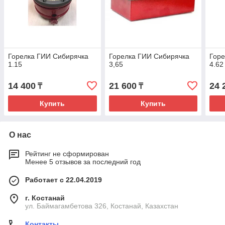
Горелка ГИИ Сибирячка
Горелка ГИИ Сибирячка
Горе
1.15
3,65
4.62
14 400
21 600
24 
₸
₸
Купить
Купить
О нас
Рейтинг не сформирован
Менее 5 отзывов за последний год
Работает с 22.04.2019
г. Костанай
ул. Баймагамбетова 326, Костанай, Казахстан
Контакты