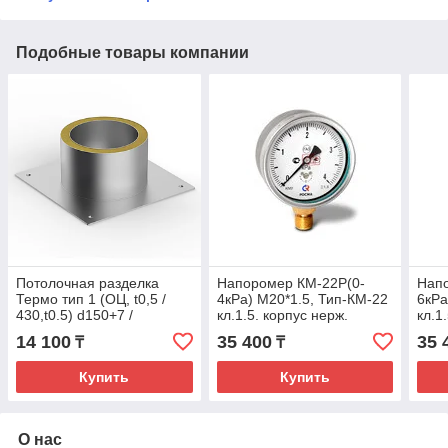
Подобные товары компании
Потолочная разделка
Напоромер КМ-22Р(0-
Нап
Термо тип 1 (ОЦ, t0,5 /
4кРа) М20*1.5, Тип-КМ-22
6кРа
430,t0.5) d150+7 /
кл.1.5. корпус нерж.
кл.1.
Dнар350/Dвн290.
механизм-мд.сплав,
14 100
35 400
35 
₸
₸
А510хВ5100, L300
чувствит.элемент
Купить
Купить
О нас