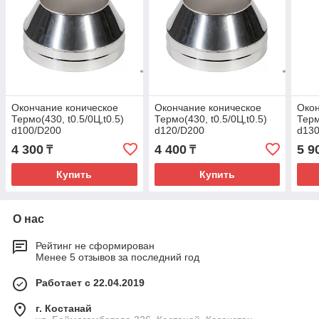
Окончание коническое
Окончание коническое
Окон
Термо(430, t0.5/0Ц,t0.5)
Термо(430, t0.5/0Ц,t0.5)
Терм
d100/D200
d120/D200
d13
L200(Раструб,Холодный)
L200(Раструб,Холодный)
L200
4 300
4 400
5 9
₸
₸
Купить
Купить
О нас
Рейтинг не сформирован
Менее 5 отзывов за последний год
Работает с 22.04.2019
г. Костанай