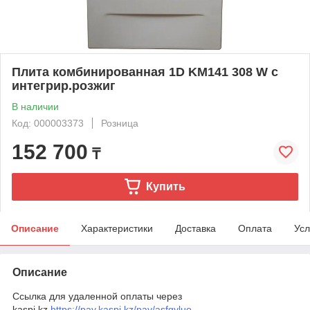
Плита комбинированная 1D KM141 308 W с
интегрир.розжиг
В наличии
Код: 000003373
Розница
152 700
₸
Купить
Описание
Характеристики
Доставка
Оплата
Усл
Описание
Ссылка для удаленной оплаты через
kaspi.kz
https://pay.kaspi.kz/pay/asfgyluo