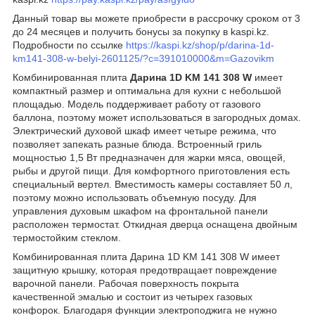
Данный товар вы можете приобрести в рассрочку сроком от 3
до 24 месяцев и получить бонусы за покупку в kaspi.kz.
Подробности по ссылке
https://kaspi.kz/shop/p/darina-1d-
km141-308-w-belyi-2601125/?c=391010000&m=Gazovikm
Комбинированная плита
Дарина 1D KM 141 308 W
имеет
компактный размер и оптимальна для кухни с небольшой
площадью. Модель поддерживает работу от газового
баллона, поэтому может использоваться в загородных домах.
Электрический духовой шкаф имеет четыре режима, что
позволяет запекать разные блюда. Встроенный гриль
мощностью 1,5 Вт предназначен для жарки мяса, овощей,
рыбы и другой пищи. Для комфортного приготовления есть
специальный вертел. Вместимость камеры составляет 50 л,
поэтому можно использовать объемную посуду. Для
управления духовым шкафом на фронтальной панели
расположен термостат. Откидная дверца оснащена двойным
термостойким стеклом.
Комбинированная плита Дарина 1D KM 141 308 W имеет
защитную крышку, которая предотвращает повреждение
варочной панели. Рабочая поверхность покрыта
качественной эмалью и состоит из четырех газовых
конфорок. Благодаря функции электроподжига не нужно