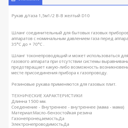
Рукав д/газа 1,5м1/2 В-В желтый D10
Шланг соединительный для бытовых газовых приборов
аппаратов с номинальным давлением газа перед аппа
35°С до + 70°С .
Шланг токонепроводящий и может использоваться для 
газового аппарата при отсутствии системы выравниван
предотвращает какую-либо возможность возникновения
месте присоединения прибора к газопроводу.
Резиновые рукава применяются для газовых плит.
ТЕХНИЧЕСКИЕ ХАРАКТЕРИСТИКИ
Длинна 1500 мм.
Соеденение - Внутреннее - внутреннее (мама - мама)
Материал:Масло-бензостойкая резина
ГазонепронецаемостьДа
ЭлектронепроводимостьДа