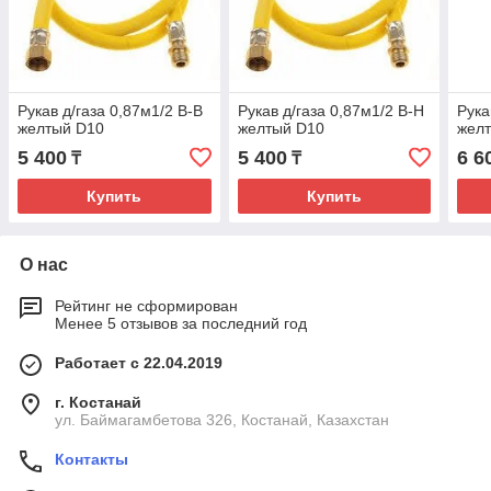
Рукав д/газа 0,87м1/2 В-В
Рукав д/газа 0,87м1/2 В-Н
Рука
желтый D10
желтый D10
жел
5 400
5 400
6 6
₸
₸
Купить
Купить
О нас
Рейтинг не сформирован
Менее 5 отзывов за последний год
Работает с 22.04.2019
г. Костанай
ул. Баймагамбетова 326, Костанай, Казахстан
Контакты