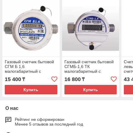
Газовый счетчик бытовой
Газовый счетчик бытовой
Счет
СГМ Б 1,6
СГМБ-1,6 ТК
левы
малогабаритный с
малогабаритный с
счет
выносным литиевым
выносным литиевым
диа
15 400
16 800
43 
₸
₸
элементом
элементом
Купить
Купить
О нас
Рейтинг не сформирован
Менее 5 отзывов за последний год