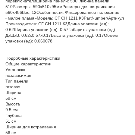
переключателиШирина панели: 590Глубина панели:
510Размеры: 590x510x95ммРазмеры для встраивания:
560x486Вес: 12Особенности: Фиксированное положение
«малое пламя»Модель: СГ СН 1211 К3PartNumber/Артикул
Производителя: СГ СН 1211 К3Длина упаковки (ед):
0.62Ширина упаковки (ед): 0.57Габариты упаковки (ед)
ДхШхВ: 0.62x0.57x0.17Высота упаковки (ед): 0.17Объем
упаковки (ед): 0.060078
Подробные характеристики
Общие характеристики
Установка
независимая
Тип панели
газовая
Ширина
59 см
Высота
9.5 см
Глубина
51 см
Ширина для встраивания
56 см