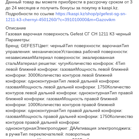
Данный товар вы можете приобрести в рассрочку сроком от 3
до 24 месяцев и получить бонусы за покупку в kaspi.kz.
Подробности по ссылке
https://kaspi.kz/shop/p/gefest-sg-sn-
1211-k3-chernyi-4501260/?c=391010000&m=Gazovikm
Описание
Газовая варочная поверхность Gefest СГ СН 1211 К3 черный
Параметры:
Бренд: GEFESTЦвет: черныйТип поверхности: варочнаяТип
управления: механическоеУстановка рабочей поверхности:
независимаяМатериал поверхности: эмалированная
стальМатериал решетки: чугунКоличество конфорок: 4Тип
левой ближней конфорки: газоваяМощность левой ближней
конфорки: 3000Количество контуров левой ближней
конфорки: одноконтурнаяТип левой дальней конфорки:
газоваяМощность левой дальней конфорки: 1750Количество
контуров левой дальней конфорки: одноконтурнаяТип правой
ближней конфорки: газоваяМощность правой ближней
конфорки: 1000Количество контуров правой ближней
конфорки: одноконтурнаяТип правой дальней конфорки:
газоваяМощность правой дальней конфорки: 1750Количество
контуров правой дальней конфорки:
одноконтурнаяЭлектроподжиг: ДААктивация электроподжига:
в ручкеТип переключателей: поворотные