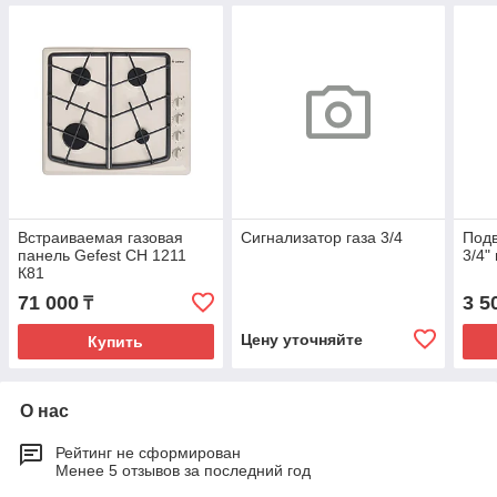
Встраиваемая газовая
Сигнализатор газа 3/4
Подв
панель Gefest СН 1211
3/4"
К81
71 000
3 5
₸
Цену уточняйте
Купить
О нас
Рейтинг не сформирован
Менее 5 отзывов за последний год