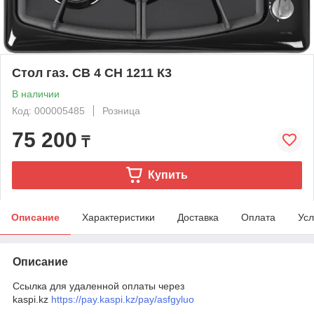
Стол газ. СВ 4 СН 1211 К3
В наличии
Код: 000005485
Розница
75 200
₸
Купить
Описание
Характеристики
Доставка
Оплата
Усл
Описание
Ссылка для удаленной оплаты через
kaspi.kz
https://pay.kaspi.kz/pay/asfgyluo