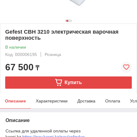
Gefest СВН 3210 электрическая варочная
поверхность
В наличии
Код: 000006195
Розница
67 500
₸
Купить
Описание
Характеристики
Доставка
Оплата
Усл
Описание
Ссылка для удаленной оплаты через
kaspi.kz
https://pay.kaspi.kz/pay/asfgyluo