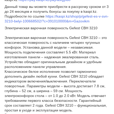
Данный товар вы можете приобрести в рассрочку сроком от 3
до 24 месяцев и получить бонусы за покупку в kaspi.kz.
Подробности по ссылке
https://kaspi.kz/shop/p/gefest-es-v-svn-
3210-belyi-100668502/?c=391010000&m=Gazovikm
Электрическая варочная поверхность Gefest СВН 3210
Электрическая варочная поверхность Gefest СВН 3210 – это
классическая поверхность с наличием четырех чугунных
конфорок. Установка данной модели – независимая.
Мощность подключения составляет 5.5 кВт. Материал
изготовления панели – надежная эмалированная сталь.
Устройство обладает оригинальным дизайном и удобным
расположением панели управления.
Классическое белое исполнение позволит гармонично
дополнить дизайн любой кухни. Gefest СВН 3210 обладает
индикатором включения/выключения. Переключатели
поворотные. Параметры модели – высота достигает 7.8 см,
глубина – 52 см, а ширина – 59 см. Мощность
электроконфорок стола – от 1.0 до 2.0 кВт. Модель отвечает
требованиям первого класса безопасности. Гарантийный
срок составляет 2 года. Gefest СВН 3210 – функциональная,
простая в уходе и эксплуатации модель.