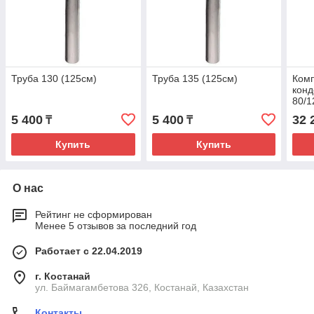
Труба 130 (125см)
Труба 135 (125см)
Комп
конд
80/1
5 400
5 400
32 
₸
₸
Купить
Купить
О нас
Рейтинг не сформирован
Менее 5 отзывов за последний год
Работает с 22.04.2019
г. Костанай
ул. Баймагамбетова 326, Костанай, Казахстан
Контакты