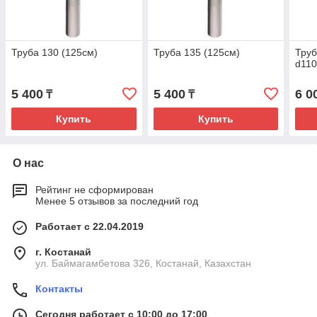
Труба 130 (125см)
Труба 135 (125см)
Труб
d110
5 400
5 400
6 0
₸
₸
Купить
Купить
О нас
Рейтинг не сформирован
Менее 5 отзывов за последний год
Работает с 22.04.2019
г. Костанай
ул. Баймагамбетова 326, Костанай, Казахстан
Контакты
Сегодня работает с 10:00 до 17:00