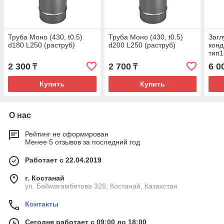
Труба Моно (430, t0.5)
Труба Моно (430, t0.5)
Загл
d180 L250 (раструб)
d200 L250 (раструб)
конд
тип1
(рас
2 300
2 700
6 0
₸
₸
Купить
Купить
О нас
Рейтинг не сформирован
Менее 5 отзывов за последний год
Работает с 22.04.2019
г. Костанай
ул. Баймагамбетова 326, Костанай, Казахстан
Контакты
Сегодня работает с 09:00 до 18:00