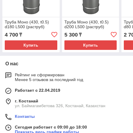
Труба Моно (430, t0.5)
Труба Моно (430, t0.5)
Труб
d180 L500 (раструб)
d200 L500 (раструб)
d80 
4 700
5 300
2 7
₸
₸
Купить
Купить
О нас
Рейтинг не сформирован
Менее 5 отзывов за последний год
Работает с 22.04.2019
г. Костанай
ул. Баймагамбетова 326, Костанай, Казахстан
Контакты
Сегодня работает с 09:00 до 18:00
Показать весь график работы