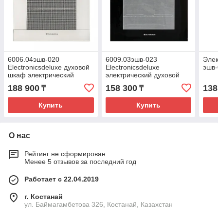
6006.04эшв-020
6009.03эшв-023
Эле
Electronicsdeluxe духовой
Electronicsdeluxe
эшв-
шкаф электрический
электрический духовой
шкаф
188 900
158 300
138
₸
₸
Купить
Купить
О нас
Рейтинг не сформирован
Менее 5 отзывов за последний год
Работает с 22.04.2019
г. Костанай
ул. Баймагамбетова 326, Костанай, Казахстан