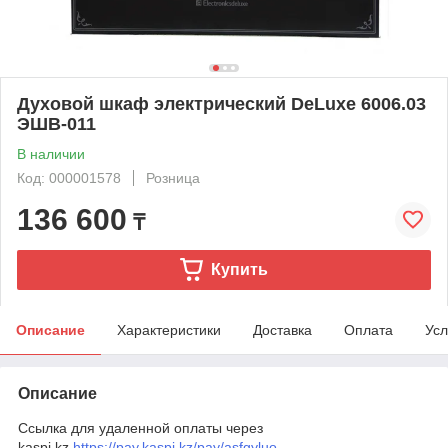
Духовой шкаф электрический DeLuxe 6006.03
ЭШВ-011
В наличии
Код: 000001578
Розница
136 600
₸
Купить
Описание
Характеристики
Доставка
Оплата
Усл
Описание
Ссылка для удаленной оплаты через
kaspi.kz
https://pay.kaspi.kz/pay/asfgyluo