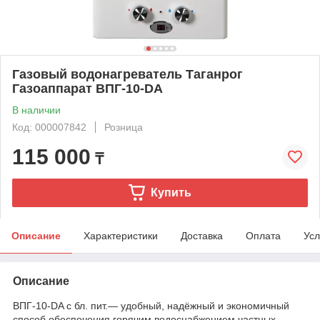
Газовый водонагреватель Таганрог
Газоаппарат ВПГ-10-DA
В наличии
Код: 000007842
Розница
115 000
₸
Купить
Описание
Характеристики
Доставка
Оплата
Усл
Описание
ВПГ-10-DA с бл. пит.— удобный, надёжный и экономичный
способ обеспечения горячим водоснабжением частных