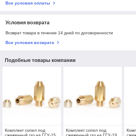
Все условия оплаты
Условия возврата
Возврат товара в течение 14 дней по договоренности
Все условия возврата
Подобные товары компании
Комплект сопел под
Комплект сопел под
Комп
сжиженный газ на ГГУ-15
сжиженный газ на ГГУ-19
сжиж