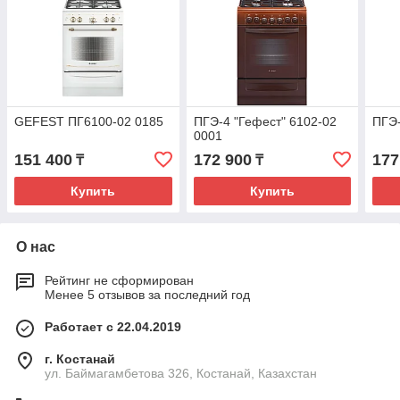
GEFEST ПГ6100-02 0185
ПГЭ-4 "Гефест" 6102-02
ПГЭ-
0001
151 400
172 900
177
₸
₸
Купить
Купить
О нас
Рейтинг не сформирован
Менее 5 отзывов за последний год
Работает с 22.04.2019
г. Костанай
ул. Баймагамбетова 326, Костанай, Казахстан