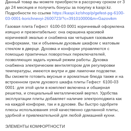
Данный товар вы можете приобрести в рассрочку сроком от 3
до 24 месяцев и получить бонусы за покупку в kaspi.kz.
Подробности по ссылке
https://kaspi.kz/shop/p/gefest-pg-6100-
03-0001-korichnevyi-2600723/?c=391010000&m=Gazovikm
Газовая плита Гефест 6100-03 0001 коричневый оформлена
изящно и презентабельно: она окрашена красивой
коричневой эмалью и снабжена как четырьмя газовыми
конфорками, так и объемным духовым шкафом с матовым
стеклом в дверце. Духовка и конфорки управляются с
помощью практичных поворотных переключателей,
позволяющих задать нужный режим работы. Духовка
снабжена электрическим вентилятором для регулировки
температуры, имеются внутри и две лампочки подсветки.
Вы сможете готовить вкусные и ароматные блюда также и на
встроенном гриле духового шкафа плиты Гефест 6100-03
0001: для этой цели в комплект включена и обширная
решетка, и специальный металлический вертел. Удобства
эксплуатации плиты добавляет наличие электроподжига как
на каждой конфорке, так и в духовке. Вы быстро одобрите
плюсы использования этой качественно сделанной плиты,
удобной и привлекательной для любой домашней кухни.
ЭЛЕМЕНТЫ КОМФОРТНОСТИ