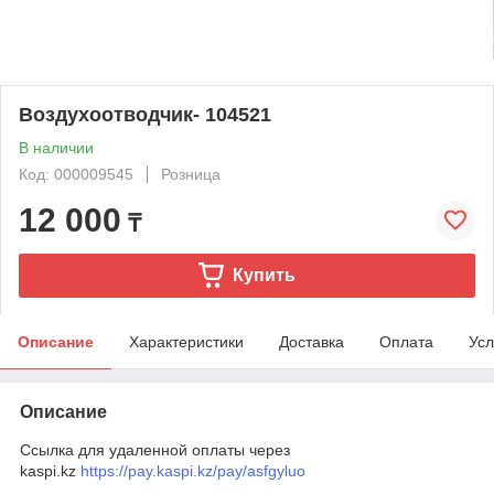
Воздухоотводчик- 104521
В наличии
Код: 000009545
Розница
12 000
₸
Купить
Описание
Характеристики
Доставка
Оплата
Усл
Описание
Ссылка для удаленной оплаты через
kaspi.kz
https://pay.kaspi.kz/pay/asfgyluo