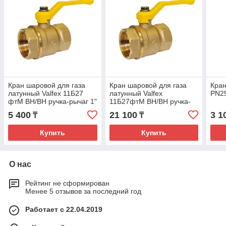
Кран шаровой для газа
Кран шаровой для газа
Кран
латунный Valfex 11Б27
латунный Valfex
PN25
фтМ ВН/ВН ручка-рычаг 1"
11Б27фтМ ВН/ВН ручка-
Ду-25
рычаг 2" Ду-50
5 400
21 100
3 1
₸
₸
Купить
Купить
О нас
Рейтинг не сформирован
Менее 5 отзывов за последний год
Работает с 22.04.2019